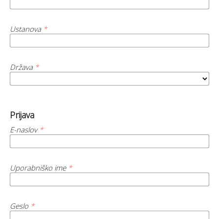
Ustanova
*
Država
*
Prijava
E-naslov
*
Uporabniško ime
*
Geslo
*